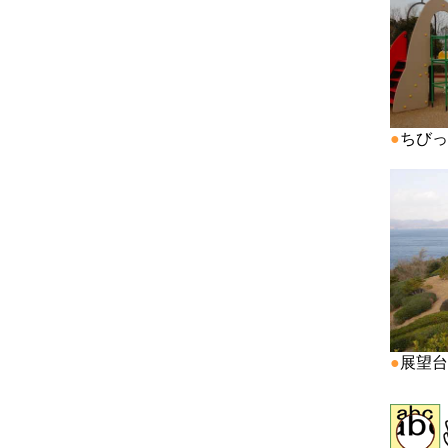
●
ちびっ
●
展望台