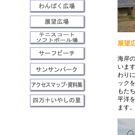
展望
海岸
いま
わり
ック
もた
平洋
ます