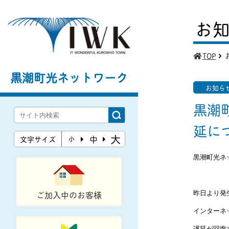
お
TOP
黒潮町光ネットワーク
お知ら
黒潮
延に
大
中
文字サイズ
小
黒潮町光ネ
ご加入中のお客様
昨日より発
インターネ
遅延が回復