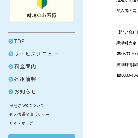
加入者の皆
新規のお客様
【問い合わ
TOP
黒潮町光ネ
サービスメニュー
☎0800-200
料金案内
黒潮町情報
☎0880-43-
番組情報
お知らせ
黒潮町IWKについて
個人情報保護ポリシー
サイトマップ