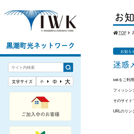
お
TOP
黒潮町光ネットワーク
お知ら
迷惑
大
iwkをご
中
文字サイズ
小
フィッシン
そのサイト
URLのリ
ご加入中のお客様