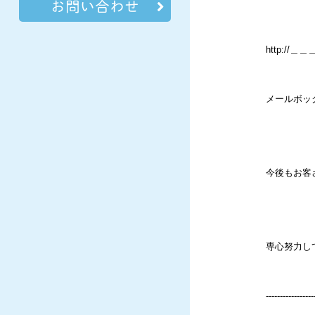
お問い合わせ
http://
メールボッ
今後もお客
専心努力し
-----------------