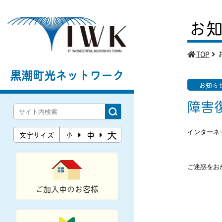
お
TOP
黒潮町光ネットワーク
お知ら
障害
大
インターネ
中
文字サイズ
小
ご迷惑をお
ご加入中のお客様