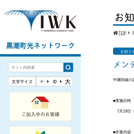
お
TOP
黒潮町光ネットワーク
お知ら
メン
大
中継回線の
中
文字サイズ
小
■実施日時
7月19日（火
ご加入中のお客様
■作業内容