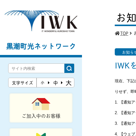
お
TOP
黒潮町光ネットワーク
お知ら
IW
大
現在、下記
中
文字サイズ
小
りせず、即
1. 【通
2. 【通
ご加入中のお客様
3. 【通
4. 【ウ